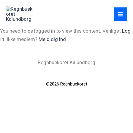
Gå
til
indholdet
You need to be logged in to view this content. Venligst
Log
In
. Ikke medlem?
Meld dig ind
Regnbuekoret Kalundborg
©2026 Regnbuekoret