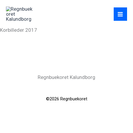
Gå
til
indholdet
Korbilleder 2017
Regnbuekoret Kalundborg
©2026 Regnbuekoret