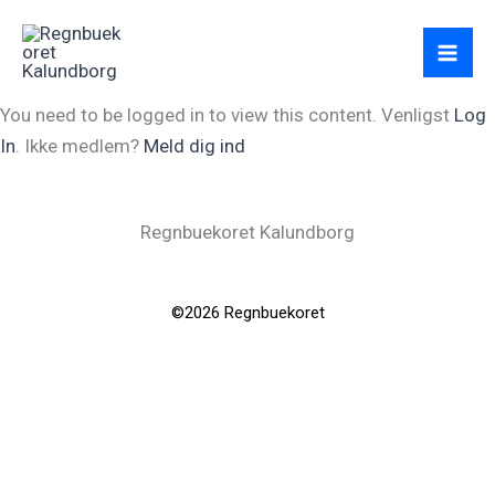
Gå
til
indholdet
You need to be logged in to view this content. Venligst
Log
In
. Ikke medlem?
Meld dig ind
Regnbuekoret Kalundborg
©2026 Regnbuekoret